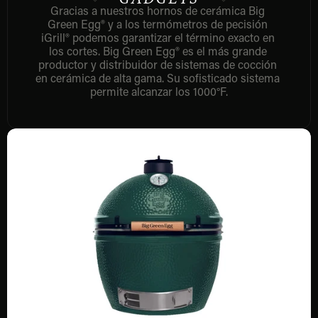
Gracias a nuestros hornos de cerámica Big 
Green Egg® y a los termómetros de pecisión 
iGrill® podemos garantizar el término exacto en 
los cortes. Big Green Egg® es el más grande 
productor y distribuidor de sistemas de cocción 
en cerámica de alta gama. Su sofisticado sistema 
permite alcanzar los 1000°F.